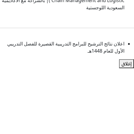
Chain Management and Logistic )| بالشراكة مع الأكاديمية
 اللوجستية
ائج الترشيح للبرامج التدريبية القصيرة للفصل التدريبي
144هـ