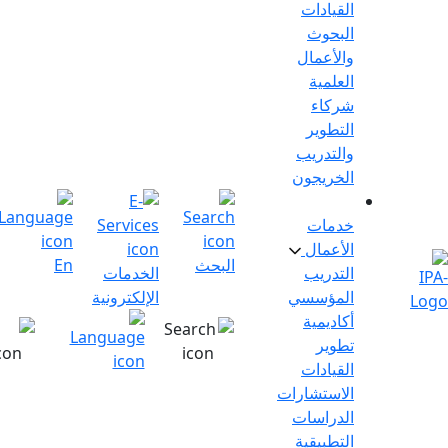
القيادات
البحوث
والأعمال
العلمية
شركاء
التطوير
والتدريب
الخريجون
خدمات
الأعمال
البحث
En
تسجيل
التدريب
الخدمات
الدخول
المؤسسي
الإلكترونية
أكاديمية
تطوير
القيادات
الاستشارات
الدراسات
التطبيقية