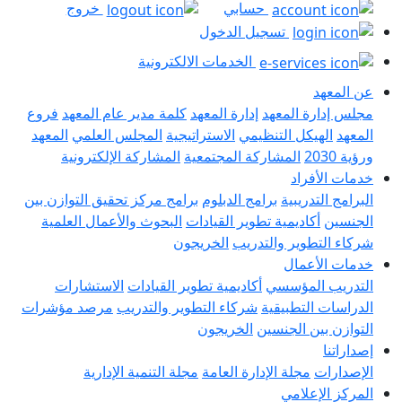
حسابي
خروج
تسجيل الدخول
الخدمات الالكترونية
هد
رة المعهد
إدارة المعهد
كلمة مدير عام المعهد
فروع
لهيكل التنظيمي
الاستراتيجية
المجلس العلمي
المعهد
المشاركة المجتمعية
المشاركة الإلكترونية
أفراد
لتدريبية
برامج الدبلوم
برامج مركز تحقيق التوازن بين
أكاديمية تطوير القيادات
البحوث والأعمال العلمية
تطوير والتدريب
الخريجون
لأعمال
 المؤسسي
أكاديمية تطوير القيادات
الاستشارات
 التطبيقية
شركاء التطوير والتدريب
مرصد مؤشرات
بين الجنسين
الخريجون
ت
مجلة الإدارة العامة
مجلة التنمية الإدارية
لإعلامي