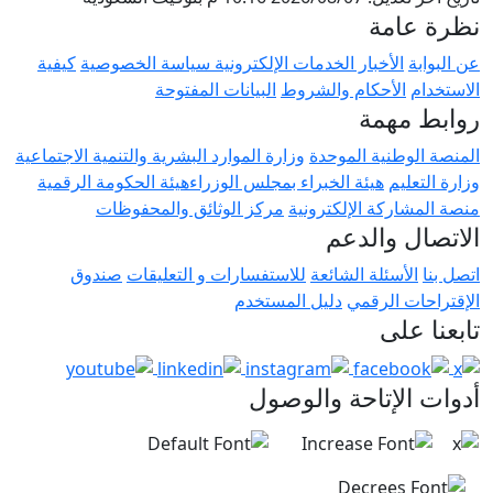
مة
لأخبار
الخدمات الإلكترونية
سياسة الخصوصية
كيفية
لأحكام والشروط
البيانات المفتوحة
همة
نية الموحدة
وزارة الموارد البشرية والتنمية الاجتماعية
م
هيئة الخبراء بمجلس الوزراء​
هيئة الحكومة الرقمية
كة الإلكترونية
مركز الوثائق والمحفوظات
والدعم
سئلة الشائعة
للاستفسارات و التعليقات
صندوق
الرقمي
دليل المستخدم
لى
إتاحة والوصول