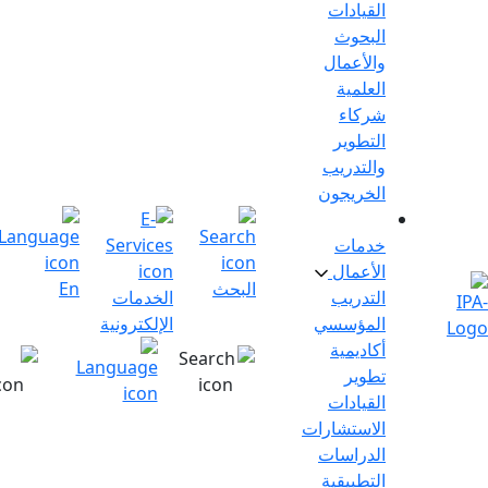
القيادات
البحوث
والأعمال
العلمية
شركاء
التطوير
والتدريب
الخريجون
خدمات
الأعمال
البحث
En
تسجيل
التدريب
الخدمات
الدخول
المؤسسي
الإلكترونية
أكاديمية
تطوير
القيادات
الاستشارات
الدراسات
التطبيقية