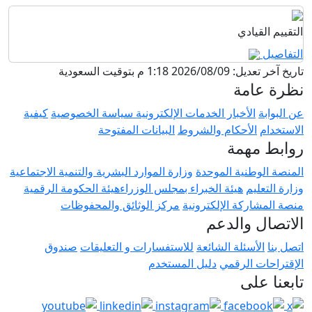
ادي
 بتوقيت السعودية
مة
لأخبار
الخدمات الإلكترونية
سياسة الخصوصية
كيفية
لأحكام والشروط
البيانات المفتوحة
همة
نية الموحدة
وزارة الموارد البشرية والتنمية الاجتماعية
م
هيئة الخبراء بمجلس الوزراء​
هيئة الحكومة الرقمية
كة الإلكترونية
مركز الوثائق والمحفوظات
والدعم
سئلة الشائعة
للاستفسارات و التعليقات
صندوق
الرقمي
دليل المستخدم
لى