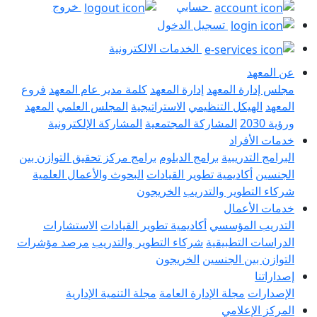
حسابي
خروج
تسجيل الدخول
الخدمات الالكترونية
هد
رة المعهد
إدارة المعهد
كلمة مدير عام المعهد
فروع
لهيكل التنظيمي
الاستراتيجية
المجلس العلمي
المعهد
المشاركة المجتمعية
المشاركة الإلكترونية
أفراد
لتدريبية
برامج الدبلوم
برامج مركز تحقيق التوازن بين
أكاديمية تطوير القيادات
البحوث والأعمال العلمية
تطوير والتدريب
الخريجون
لأعمال
 المؤسسي
أكاديمية تطوير القيادات
الاستشارات
 التطبيقية
شركاء التطوير والتدريب
مرصد مؤشرات
بين الجنسين
الخريجون
ت
مجلة الإدارة العامة
مجلة التنمية الإدارية
لإعلامي